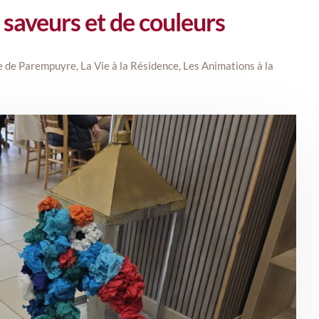
 saveurs et de couleurs
e de Parempuyre
,
La Vie à la Résidence
,
Les Animations à la