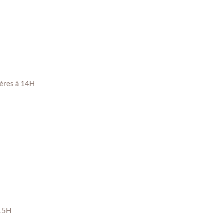
ières à 14H
 15H